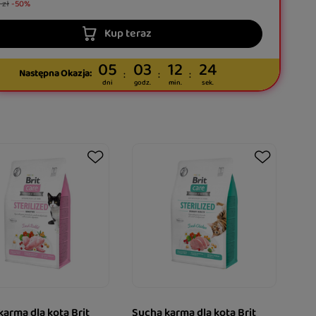
 zł
-50%
Kup teraz
05
03
12
22
Następna Okazja:
dni
godz.
min.
sek.
karma dla kota Brit
Sucha karma dla kota Brit