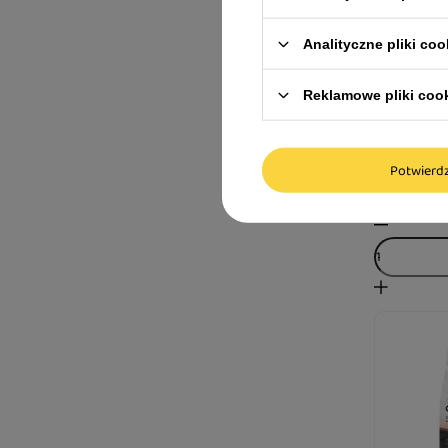
Analityczne pliki coo
Karma such
Reklamowe pliki coo
Animals ze
kg
59,99 zł
Potwier
20,00 zł / kg