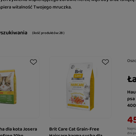
spiera witalność Twojego mruczka.
yszukiwania
( ilość produktów:
28
)
Osz
Ła
Hau
psa
400
45
a dla kota Josera
Brit Care Cat Grain-Free
Najni
dni p
inFree 10kg
Haircare karma sucha dla