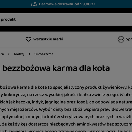
Darmowa dostawa
od 99,00 zł
Wszystkie marki
Sp
Sucha karma
ota
Rodzaj
 bezzbożowa karma dla kota
ożowa karma dla kota to specjalistyczny produkt żywieniowy, któ
y kukurydza, na rzecz wysokiej jakości białka zwierzęcego. W ofe
kich jak kaczka, indyk, jagnięcina oraz łosoś, co odpowiada nat
ych mięsożerców. Wybór diety bez zbóż wspiera prawidłowe traw
 optymalnej kondycji u kotów sterylizowanych oraz tych o wra
, że każdy kęs dostarcza niezbędnych aminokwasów bez sztuczn
ch żywienia wspierającego zdrowie nerek, wątroby oraz lśniącą si