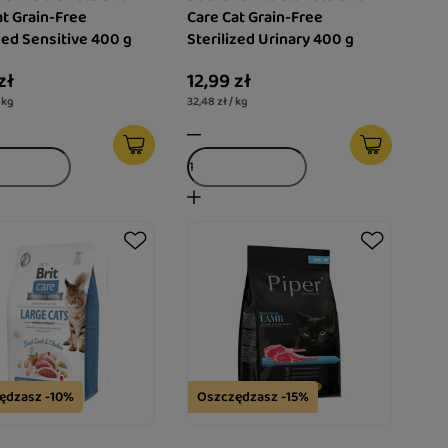
at Grain-Free
Care Cat Grain-Free
Sterilized Sensitive 400 g
Sterilized Urinary 400 g
zł
12,99 zł
 kg
32,48 zł / kg
ędzasz -10%
Oszczędzasz -15%