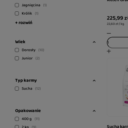
Jagnięcina
1
Królik
1
225,99 z
+ rozwiń
22,60 zł / kg
Wiek
Dorosły
10
Junior
2
Typ karmy
Sucha
12
Opakowanie
400 g
11
Sucha karm
2 kg
9