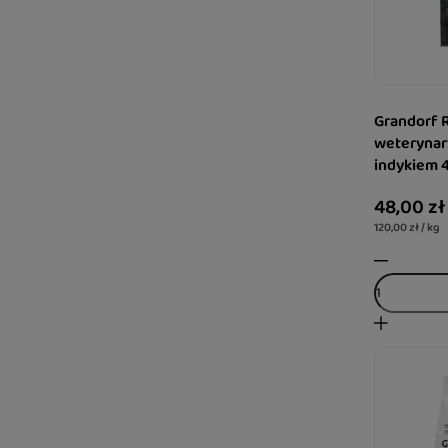
Grandorf 
weterynary
indykiem 
48,00 zł
120,00 zł / kg