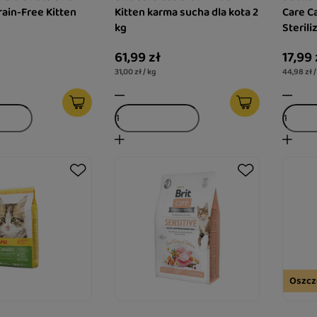
rain-Free Kitten
Kitten karma sucha dla kota 2
Care C
kg
61,99 zł
17,99 
31,00 zł / kg
44,98 zł /
Oszcz