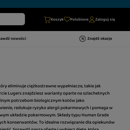
Koszyk
Polubione
Zaloguj się
rawdź nowości
Znajdź okazje
ry eliminuje ciężkostrawne wypełniacze, takie jak
rcie Lugers znajdziesz warianty oparte na szlachetnych
uralnym potrzebom biologicznym kotów jako
ienie, redukuje ryzyko alergii pokarmowych i pomaga w
żliwym układzie pokarmowym. Składy typu Human Grade
ych konserwantów. To idealne rozwiązanie dla opiekunów
erść. Sprawdź naszą ofertę i wybierz dietę, która