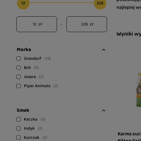
12
226
najlepiej w
zł
-
zł
Wyniki w
Marka
Grandorf
15
Brit
9
Josera
2
Piper Animals
2
Smak
Kaczka
3
Indyk
2
Karma such
Kurczak
2
Kitten Gra