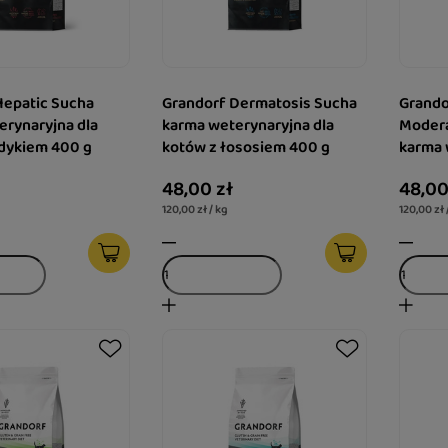
Hepatic Sucha
Grandorf Dermatosis Sucha
Grando
erynaryjna dla
karma weterynaryjna dla
Modera
ndykiem 400 g
kotów z łososiem 400 g
karma 
kotów 
48,00 zł
48,00
120,00 zł / kg
120,00 zł 