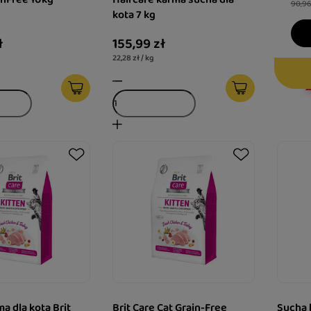
90,96
kota 7 kg
ł
155,99 zł
22,28 zł / kg
a dla kota Brit
Brit Care Cat Grain-Free
Sucha 