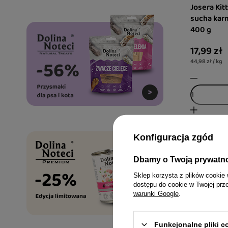
Josera Kit
sucha karm
400 g
17,99 zł
44,98 zł / kg
Konfiguracja zgód
Dbamy o Twoją prywatn
Sklep korzysta z plików cookie 
dostępu do cookie w Twojej prz
warunki Google
.
Funkcjonalne pliki 