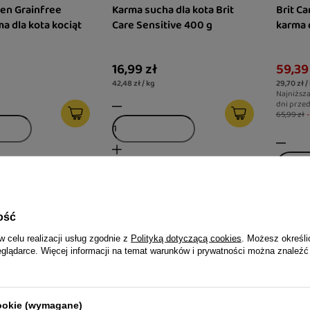
ten Grainfree
Karma sucha dla kota Brit
Brit C
a dla kota kociąt
Care Sensitive 400 g
karma 
16,99 zł
59,39
42,48 zł / kg
29,70 zł /
Najniższa
dni prze
65,99 zł
ość
w celu realizacji usług zgodnie z
Polityką dotyczącą cookies
. Możesz określi
eglądarce. Więcej informacji na temat warunków i prywatności można znaleźć
cookie (wymagane)