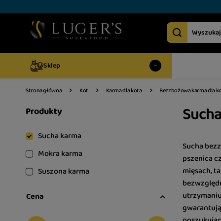
Sklep
Strona główna
Kot
Karma dla kota
Bezzbożowa karma dla k
Sucha
Produkty
Sucha karma
Sucha bezzb
Mokra karma
pszenica cz
mięsach, ta
Suszona karma
bezwzględn
utrzymaniu
Cena
gwarantują
poszukujący