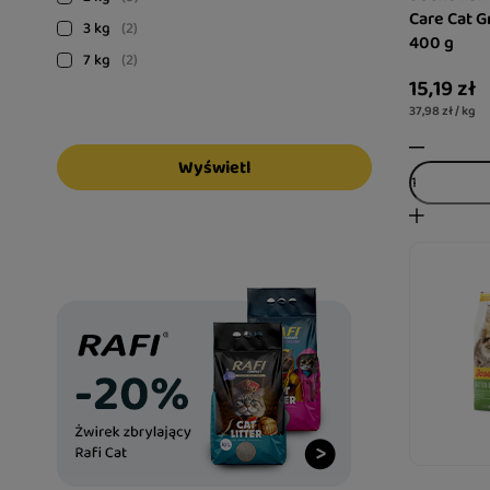
Care Cat G
3 kg
2
400 g
7 kg
2
15,19 zł
37,98 zł / kg
Wyświetl