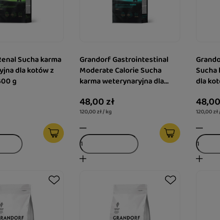
Renal Sucha karma
Grandorf Gastrointestinal
Grando
jna dla kotów z
Moderate Calorie Sucha
Sucha 
400 g
karma weterynaryjna dla
dla ko
kotów z indykiem 400 g
48,00 zł
48,00
120,00 zł / kg
120,00 zł 