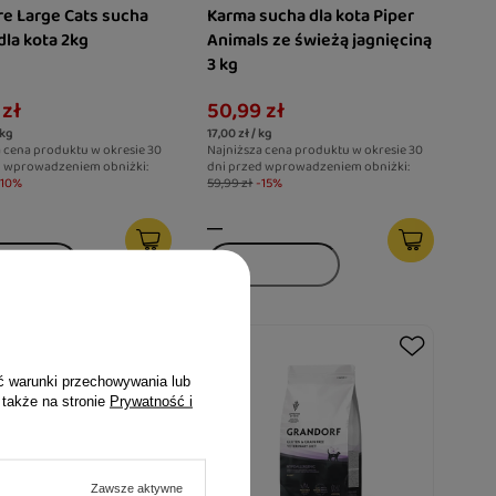
are Large Cats sucha
Karma sucha dla kota Piper
dla kota 2kg
Animals ze świeżą jagnięciną
3 kg
 zł
50,99 zł
 kg
17,00 zł / kg
 cena produktu w okresie 30
Najniższa cena produktu w okresie 30
d wprowadzeniem obniżki:
dni przed wprowadzeniem obniżki:
-10%
59,99 zł
-15%
ć warunki przechowywania lub
 także na stronie
Prywatność i
Zawsze aktywne