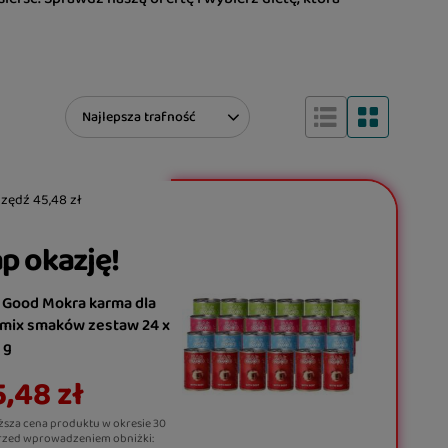
Zmień sortowanie
Najlepsza trafność
czędź
45,48 zł
p okazję!
 Good Mokra karma dla
 mix smaków zestaw 24 x
 g
,48 zł
ższa cena produktu w okresie 30
rzed wprowadzeniem obniżki: