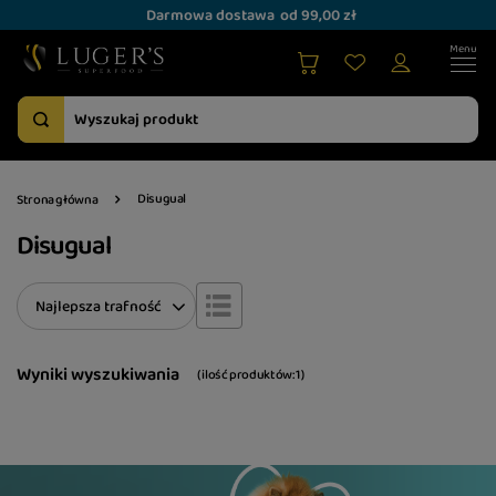
Darmowa dostawa
od 99,00 zł
Disugual
Strona główna
Disugual
Zmień sortowanie
Najlepsza trafność
Wyniki wyszukiwania
( ilość produktów:
1
)